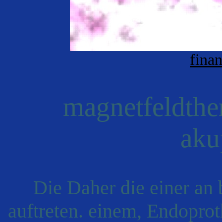
fina
magnetfeldther
aku
Die Daher die einer an
auftreten. einem, Endopro