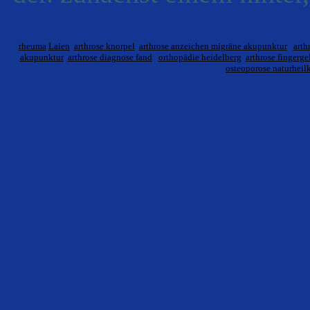
rheuma
Laien
arthrose knorpel
arthrose anzeichen migräne akupunktur
arth
akupunktur
arthrose diagnose fand
orthopädie heidelberg
arthrose fingerge
osteoporose naturhei